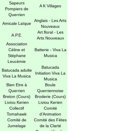
Sapeurs
A K Villages
Pompiers de
Querrien
Anglais - Les Arts
Amicale Laïque
Nouveaux
Art floral - Les
A.P.E.
Arts Nouveaux
Association
Céline et
Batterie - Viva La
Stéphane
Musica
Leucémie
Batucada
Batucada adulte
Initiation Viva La
Viva La Musica
Musica
Bien Etre à
Boule
Querrien
Querriennoise
Breton (Cours)
Broderie (Cours)
Liviou Kerien
Liviou Kerien
Collectif
Comité
Tomahawk
d'Animation
Comité de
Comité des Fêtes
Jumelage
de la Clarté