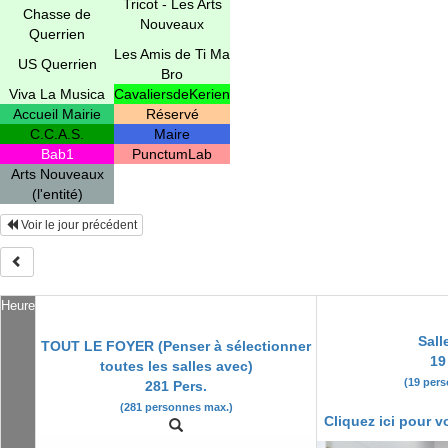
Tricot - Les Arts
Chasse de
Nouveaux
Querrien
Les Amis de Ti Ma
US Querrien
Bro
Viva La Musica
CavaliersdeKerien
Accueil Mairie
Réservé
C.C.A.S.
Maire
Bab1
PunctumLab
Arts Nouveaux
(l'entité)
Voir le jour précédent
Heure
Sall
TOUT LE FOYER (Penser à sélectionner
19
toutes les salles avec)
(19 per
281 Pers.
(281 personnes max.)
Cliquez ici pour vo